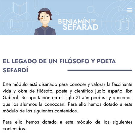
S
a
l
t
a
r
a
l
EL LEGADO DE UN FILÓSOFO Y POETA
c
o
SEFARDÍ
n
t
Este módulo está diseñado para conocer y valorar la fascinante
e
vida y obra de filósofo, poeta y científico judío español Ibn
n
Gabirol. Su aportación en el siglo XI aún perdura y queremos
que los alumnos la conozcan. Para ello hemos dotado a este
i
módulo de los siguientes contenidos.
d
o
Para ello hemos dotado a este módulo de los siguientes
contenidos.